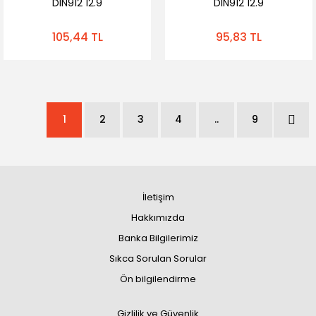
DIN912 12.9
DIN912 12.9
105,44 TL
95,83 TL
1
2
3
4
..
9
İletişim
Hakkımızda
Banka Bilgilerimiz
Sıkca Sorulan Sorular
Ön bilgilendirme
Gizlilik ve Güvenlik