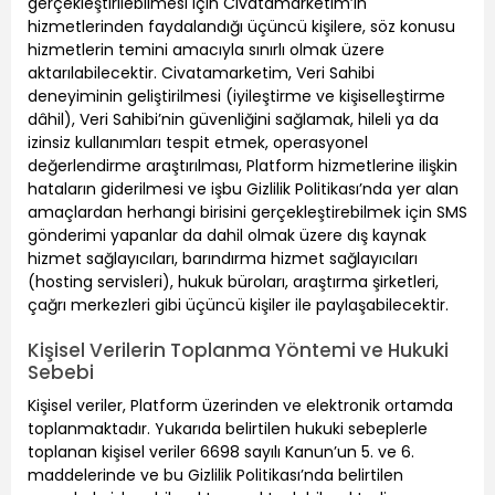
gerçekleştirilebilmesi için Civatamarketim’in
hizmetlerinden faydalandığı üçüncü kişilere, söz konusu
hizmetlerin temini amacıyla sınırlı olmak üzere
aktarılabilecektir. Civatamarketim, Veri Sahibi
deneyiminin geliştirilmesi (iyileştirme ve kişiselleştirme
dâhil), Veri Sahibi’nin güvenliğini sağlamak, hileli ya da
izinsiz kullanımları tespit etmek, operasyonel
değerlendirme araştırılması, Platform hizmetlerine ilişkin
hataların giderilmesi ve işbu Gizlilik Politikası’nda yer alan
amaçlardan herhangi birisini gerçekleştirebilmek için SMS
gönderimi yapanlar da dahil olmak üzere dış kaynak
hizmet sağlayıcıları, barındırma hizmet sağlayıcıları
(hosting servisleri), hukuk büroları, araştırma şirketleri,
çağrı merkezleri gibi üçüncü kişiler ile paylaşabilecektir.
Kişisel Verilerin Toplanma Yöntemi ve Hukuki
Sebebi
Kişisel veriler, Platform üzerinden ve elektronik ortamda
toplanmaktadır. Yukarıda belirtilen hukuki sebeplerle
toplanan kişisel veriler 6698 sayılı Kanun’un 5. ve 6.
maddelerinde ve bu Gizlilik Politikası’nda belirtilen