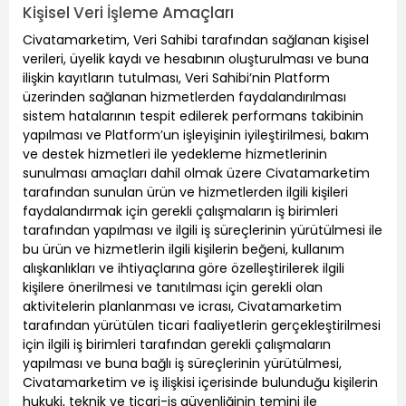
Kişisel Veri İşleme Amaçları
Civatamarketim, Veri Sahibi tarafından sağlanan kişisel
verileri, üyelik kaydı ve hesabının oluşturulması ve buna
ilişkin kayıtların tutulması, Veri Sahibi’nin Platform
üzerinden sağlanan hizmetlerden faydalandırılması
sistem hatalarının tespit edilerek performans takibinin
yapılması ve Platform’un işleyişinin iyileştirilmesi, bakım
ve destek hizmetleri ile yedekleme hizmetlerinin
sunulması amaçları dahil olmak üzere Civatamarketim
tarafından sunulan ürün ve hizmetlerden ilgili kişileri
faydalandırmak için gerekli çalışmaların iş birimleri
tarafından yapılması ve ilgili iş süreçlerinin yürütülmesi ile
bu ürün ve hizmetlerin ilgili kişilerin beğeni, kullanım
alışkanlıkları ve ihtiyaçlarına göre özelleştirilerek ilgili
kişilere önerilmesi ve tanıtılması için gerekli olan
aktivitelerin planlanması ve icrası, Civatamarketim
tarafından yürütülen ticari faaliyetlerin gerçekleştirilmesi
için ilgili iş birimleri tarafından gerekli çalışmaların
yapılması ve buna bağlı iş süreçlerinin yürütülmesi,
Civatamarketim ve iş ilişkisi içerisinde bulunduğu kişilerin
hukuki, teknik ve ticari-iş güvenliğinin temini ile