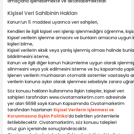
amaçlarla işlenebilmekte ve aktarılabilmektedir.
Kişisel Veri Sahibinin Hakları
Kanun’un 11. maddesi uyarınca veri sahipleri,
Kendileri ile ilgili kişisel veri işlenip işlenmediğini öğrenme, kiş
Kişisel verilerin işlenme amacını ve bunların amacına uygun kul
kişileri bilme,
Kişisel verilerin eksik veya yanlış işlenmiş olması halinde bunl
bildirilmesini isteme,
Kanun ve ilgili diğer kanun hükümlerine uygun olarak işlenmiş
silinmesini veya yok edilmesini isteme ve bu kapsamda yapılan i
İşlenen verilerin münhasıran otomatik sistemler vasıtasıyla an
verilerin kanuna aykırı olarak işlenmesi sebebiyle zarara uğra
Söz konusu hakların kullanımına ilişkin talepler, kişisel veri
sahipleri tarafından www.civatamarketim.com adresinde
yer alan 6698 sayılı Kanun Kapsamında Civatamarketim
tarafından hazırlanan
Kişisel Verilerin İşlenmesi ve
Korunmasına ilişkin Politika
’da belirtilen yöntemlerle
iletilebilecektir. Civatamarketim, söz konusu talepleri
otuz gün içerisinde sonuçlandıracaktır.