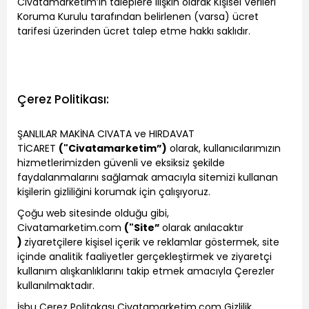
Civatamarketim’in taleplere ilişkin olarak Kişisel Verileri
Koruma Kurulu tarafından belirlenen (varsa) ücret
tarifesi üzerinden ücret talep etme hakkı saklıdır.
Çerez Politikası:
ŞANLILAR MAKİNA CIVATA ve HIRDAVAT
TİCARET
("Civatamarketim”)
olarak, kullanıcılarımızın
hizmetlerimizden güvenli ve eksiksiz şekilde
faydalanmalarını sağlamak amacıyla sitemizi kullanan
kişilerin gizliliğini korumak için çalışıyoruz.
Çoğu web sitesinde olduğu gibi,
Civatamarketim.com
("Site”
olarak anılacaktır
)
ziyaretçilere kişisel içerik ve reklamlar göstermek, site
içinde analitik faaliyetler gerçekleştirmek ve ziyaretçi
kullanım alışkanlıklarını takip etmek amacıyla Çerezler
kullanılmaktadır.
İşbu Çerez Politakası Civatamarketim.com Gizlilik