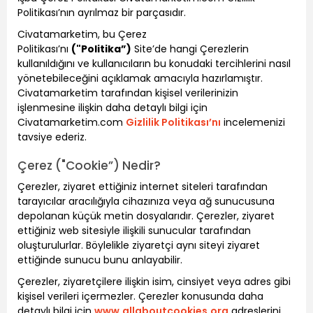
Politikası’nın ayrılmaz bir parçasıdır.
Civatamarketim, bu Çerez
Politikası’nı
("Politika”)
Site’de hangi Çerezlerin
kullanıldığını ve kullanıcıların bu konudaki tercihlerini nasıl
yönetebileceğini açıklamak amacıyla hazırlamıştır.
Civatamarketim tarafından kişisel verilerinizin
işlenmesine ilişkin daha detaylı bilgi için
Civatamarketim.com
Gizlilik Politikası’nı
incelemenizi
tavsiye ederiz.
Çerez ("Cookie”) Nedir?
Çerezler, ziyaret ettiğiniz internet siteleri tarafından
tarayıcılar aracılığıyla cihazınıza veya ağ sunucusuna
depolanan küçük metin dosyalarıdır. Çerezler, ziyaret
ettiğiniz web sitesiyle ilişkili sunucular tarafından
oluşturulurlar. Böylelikle ziyaretçi aynı siteyi ziyaret
ettiğinde sunucu bunu anlayabilir.
Çerezler, ziyaretçilere ilişkin isim, cinsiyet veya adres gibi
kişisel verileri içermezler. Çerezler konusunda daha
detaylı bilgi için
www.allaboutcookies.org
adreslerini