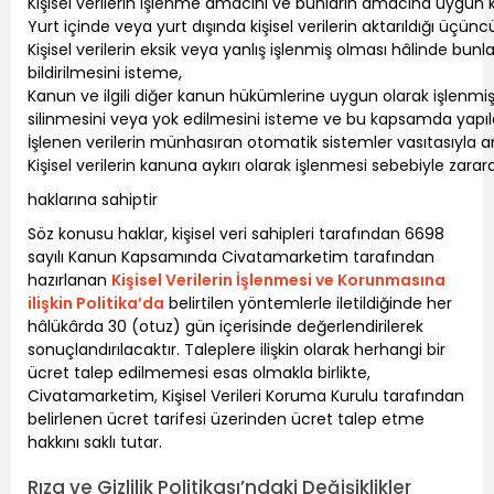
Kişisel verilerin işlenme amacını ve bunların amacına uygun k
Yurt içinde veya yurt dışında kişisel verilerin aktarıldığı üçüncü 
Kişisel verilerin eksik veya yanlış işlenmiş olması hâlinde bunl
bildirilmesini isteme,
Kanun ve ilgili diğer kanun hükümlerine uygun olarak işlenmiş
silinmesini veya yok edilmesini isteme ve bu kapsamda yapılan i
İşlenen verilerin münhasıran otomatik sistemler vasıtasıyla an
Kişisel verilerin kanuna aykırı olarak işlenmesi sebebiyle zar
haklarına sahiptir
Söz konusu haklar, kişisel veri sahipleri tarafından 6698
sayılı Kanun Kapsamında Civatamarketim tarafından
hazırlanan
Kişisel Verilerin İşlenmesi ve Korunmasına
ilişkin Politika’da
belirtilen yöntemlerle iletildiğinde her
hâlükârda 30 (otuz) gün içerisinde değerlendirilerek
sonuçlandırılacaktır. Taleplere ilişkin olarak herhangi bir
ücret talep edilmemesi esas olmakla birlikte,
Civatamarketim, Kişisel Verileri Koruma Kurulu tarafından
belirlenen ücret tarifesi üzerinden ücret talep etme
hakkını saklı tutar.
Rıza ve Gizlilik Politikası’ndaki Değişiklikler