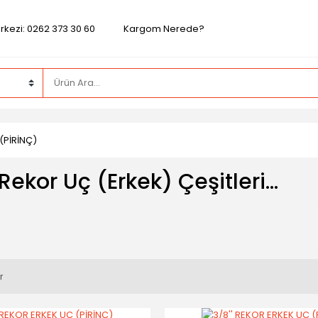
rkezi: 0262 373 30 60
Kargom Nerede?
(PİRİNÇ)
 Rekor Uç (Erkek) Çeşitleri...
r