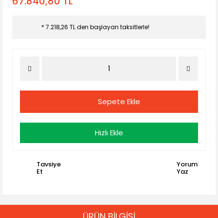
67.840,80 TL
* 7.218,26 TL den başlayan taksitlerle!
Sepete Ekle
Hızlı Ekle
Tavsiye
Yorum
Et
Yaz
ÜRÜN BİLGİSİ