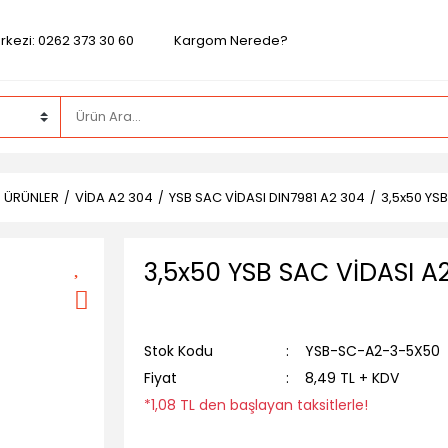
rkezi: 0262 373 30 60
Kargom Nerede?
Z ÜRÜNLER
VİDA A2 304
YSB SAC VİDASI DIN7981 A2 304
3,5x50 YS
3,5x50 YSB SAC VİDASI A
Stok Kodu
YSB-SC-A2-3-5X50
Fiyat
8,49 TL + KDV
*1,08 TL den başlayan taksitlerle!