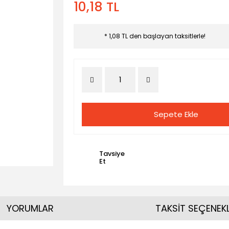
10,18 TL
* 1,08 TL den başlayan taksitlerle!
Sepete Ekle
Tavsiye
Et
YORUMLAR
TAKSİT SEÇENEKL