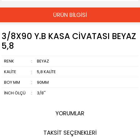
ÜRÜN BİLGİSİ
3/8X90 Y.B KASA CİVATASI BEYAZ
5,8
RENK
:
BEYAZ
KALİTE
:
5,8 KALİTE
BOY MM
:
90MM
İNCH ÖLÇÜ
:
3/8''
YORUMLAR
TAKSİT SEÇENEKLERİ