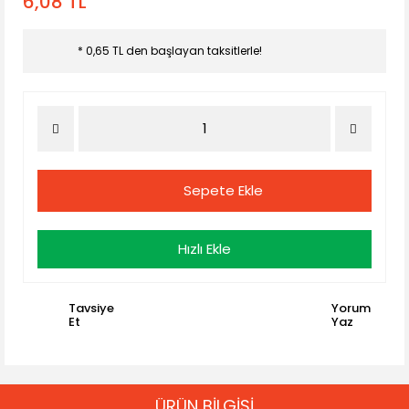
6,08 TL
* 0,65 TL den başlayan taksitlerle!
Sepete Ekle
Hızlı Ekle
Tavsiye
Yorum
Et
Yaz
ÜRÜN BİLGİSİ