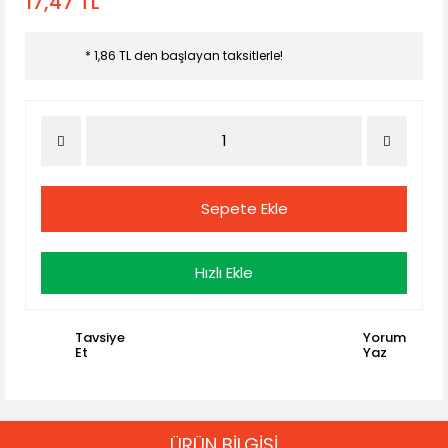
17,47 TL
* 1,86 TL den başlayan taksitlerle!
Sepete Ekle
Hızlı Ekle
Tavsiye
Yorum
Et
Yaz
ÜRÜN BİLGİSİ