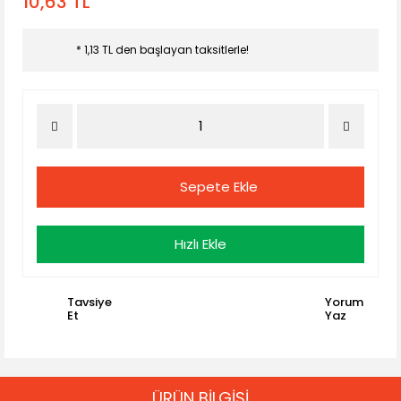
10,63 TL
* 1,13 TL den başlayan taksitlerle!
Sepete Ekle
Hızlı Ekle
Tavsiye
Yorum
Et
Yaz
ÜRÜN BİLGİSİ