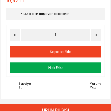
10,37 TL
* 1,10 TL den başlayan taksitlerle!
Sepete Ekle
Hızlı Ekle
Tavsiye
Yorum
Et
Yaz
ÜRÜN BİLGİSİ