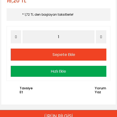
16,20 TL
* 1,72 TL den başlayan taksitlerle!
Sepete Ekle
Hızlı Ekle
Tavsiye
Yorum
Et
Yaz
ÜRÜN BİLGİSİ