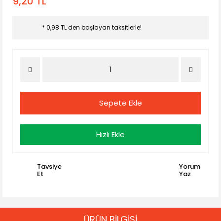
9,20 TL
* 0,98 TL den başlayan taksitlerle!
Sepete Ekle
Hızlı Ekle
Tavsiye
Yorum
Et
Yaz
ÜRÜN BİLGİSİ