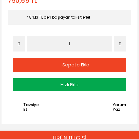
790,69 TL
* 84,13 TL den başlayan taksitlerle!
Sepete Ekle
Hızlı Ekle
Tavsiye
Yorum
Et
Yaz
ÜRÜN BİLGİSİ