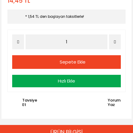
14,45 TL
* 1,54 TL den başlayan taksitlerle!
Sepete Ekle
Hızlı Ekle
Tavsiye
Yorum
Et
Yaz
ÜRÜN BİLGİSİ