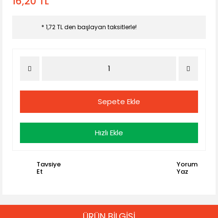
16,20 TL
* 1,72 TL den başlayan taksitlerle!
Sepete Ekle
Hızlı Ekle
Tavsiye
Yorum
Et
Yaz
ÜRÜN BİLGİSİ