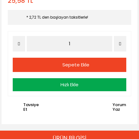
25,58 TL
* 2,72 TL den başlayan taksitlerle!
Sepete Ekle
Hızlı Ekle
Tavsiye
Yorum
Et
Yaz
ÜRÜN BİLGİSİ