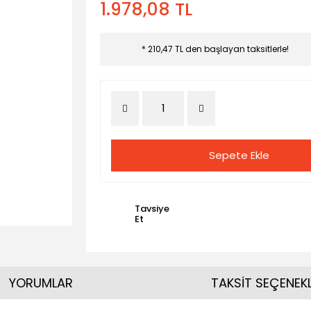
1.978,08 TL
* 210,47 TL den başlayan taksitlerle!
Sepete Ekle
Tavsiye
Et
YORUMLAR
TAKSİT SEÇENEKL