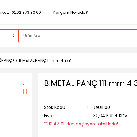
rkezi: 0262 373 30 60
Kargom Nerede?
 (PANÇ)
BİMETAL PANÇ 111 mm 4 3/8 ''
BİMETAL PANÇ 111 mm 4 3/
Stok Kodu
JA011100
Fiyat
30,04 EUR + KDV
*210,47 TL den başlayan taksitlerle!