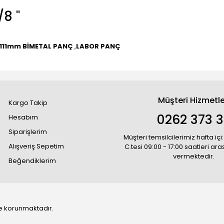
 ''
111mm BİMETAL PANÇ
,
LABOR PANÇ
Müşteri Hizmetle
Kargo Takip
0262 373 
Hesabım
Siparişlerim
Müşteri temsilcilerimiz hafta içi:
Alışveriş Sepetim
C.tesi 09:00 - 17:00 saatleri ar
vermektedir.
Beğendiklerim
 ile korunmaktadır.