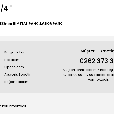
4 ''
133mm BİMETAL PANÇ
,
LABOR PANÇ
Müşteri Hizmetle
Kargo Takip
0262 373 
Hesabım
Siparişlerim
Müşteri temsilcilerimiz hafta içi:
Alışveriş Sepetim
C.tesi 09:00 - 17:00 saatleri ar
vermektedir.
Beğendiklerim
 ile korunmaktadır.