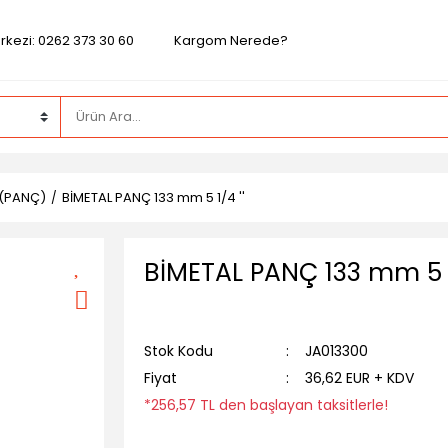
rkezi: 0262 373 30 60
Kargom Nerede?
 (PANÇ)
BİMETAL PANÇ 133 mm 5 1/4 ''
BİMETAL PANÇ 133 mm 5 1
Stok Kodu
JA013300
Fiyat
36,62 EUR + KDV
*256,57 TL den başlayan taksitlerle!