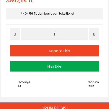
3.802,54 TL
* 404,59 TL den başlayan taksitlerle!
Sepete Ekle
Hızlı Ekle
Tavsiye
Yorum
Et
Yaz
ÜRÜN BİLGİSİ