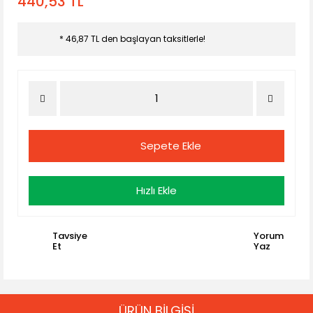
440,53 TL
* 46,87 TL den başlayan taksitlerle!
Sepete Ekle
Hızlı Ekle
Tavsiye
Yorum
Et
Yaz
ÜRÜN BİLGİSİ