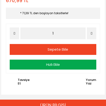
670,99 TL
* 71,39 TL den başlayan taksitlerle!
Sepete Ekle
Hızlı Ekle
Tavsiye
Yorum
Et
Yaz
ÜRÜN BİLGİSİ