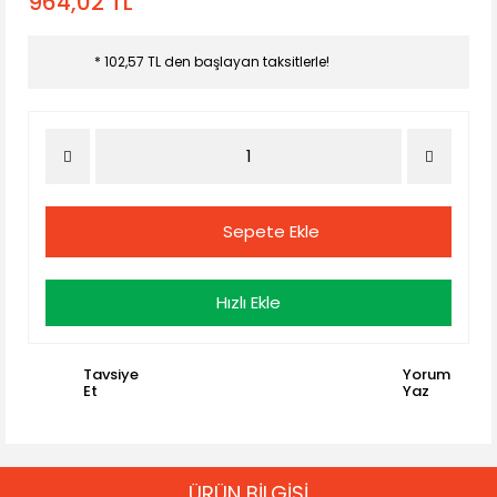
964,02 TL
* 102,57 TL den başlayan taksitlerle!
Sepete Ekle
Hızlı Ekle
Tavsiye
Yorum
Et
Yaz
ÜRÜN BİLGİSİ