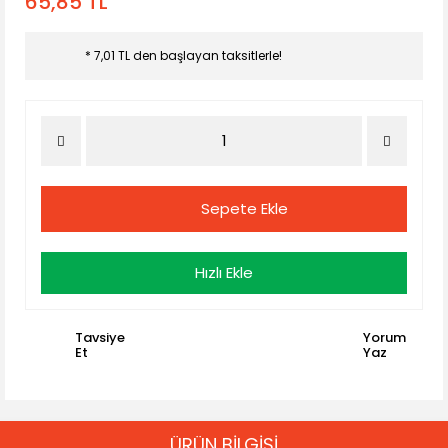
65,85 TL
* 7,01 TL den başlayan taksitlerle!
Sepete Ekle
Hızlı Ekle
Tavsiye
Yorum
Et
Yaz
ÜRÜN BİLGİSİ