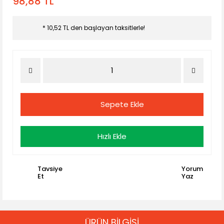
98,88 TL
* 10,52 TL den başlayan taksitlerle!
Sepete Ekle
Hızlı Ekle
Tavsiye
Yorum
Et
Yaz
ÜRÜN BİLGİSİ