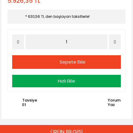
5.926,35 TL
* 630,56 TL den başlayan taksitlerle!
Sepete Ekle
Hızlı Ekle
Tavsiye
Yorum
Et
Yaz
ÜRÜN BİLGİSİ