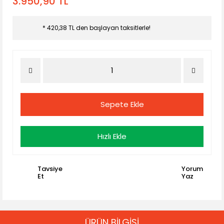
3.950,90 TL
* 420,38 TL den başlayan taksitlerle!
Sepete Ekle
Hızlı Ekle
Tavsiye
Yorum
Et
Yaz
ÜRÜN BİLGİSİ