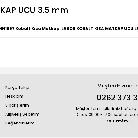
TKAP UCU 3.5 mm
DIN1897 Kobalt Kısa Matkap
,
LABOR KOBALT KISA MATKAP UCU
,
L
Müşteri Hizmetle
Kargo Takip
0262 373 
Hesabım
Siparişlerim
Müşteri temsilcilerimiz hafta içi:
Alışveriş Sepetim
C.tesi 09:00 - 17:00 saatleri ar
vermektedir.
Beğendiklerim