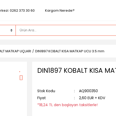
rkezi: 0262 373 30 60
Kargom Nerede?
BALT MATKAP UÇLARI
DIN1897 KOBALT KISA MATKAP UCU 3.5 mm
DIN1897 KOBALT KISA M
Stok Kodu
AQ900350
Fiyat
2,60 EUR + KDV
*18,24 TL den başlayan taksitlerle!