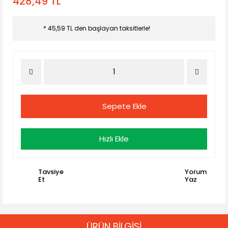
428,49 TL
* 45,59 TL den başlayan taksitlerle!
Sepete Ekle
Hızlı Ekle
Tavsiye
Yorum
Et
Yaz
ÜRÜN BİLGİSİ