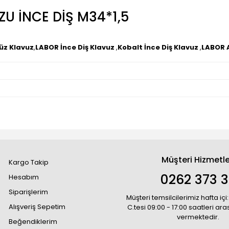
U İNCE DİŞ M34*1,5
Düz Klavuz
,
LABOR İnce Diş Klavuz
,
Kobalt İnce Diş Klavuz
,
LABOR A
Müşteri Hizmetle
Kargo Takip
0262 373 
Hesabım
Siparişlerim
Müşteri temsilcilerimiz hafta içi:
Alışveriş Sepetim
C.tesi 09:00 - 17:00 saatleri ar
vermektedir.
Beğendiklerim