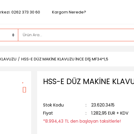
rkezi: 0262 373 30 60
Kargom Nerede?
 KLAVUZU
HSS-E DÜZ MAKİNE KLAVUZU İNCE DİŞ MF34*1,5
HSS-E DÜZ MAKİNE KLAVU
Stok Kodu
23.620.3415
Fiyat
1.282,95 EUR + KDV
*8.994,43 TL den başlayan taksitlerle!