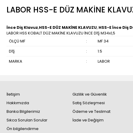
LABOR HSS-E DÜZ MAKİNE KLAVUZ
İnce Diş Klavuz
,
HSS-E DÜZ MAKİNE KLAVUZU
,
HSS-E İnce Diş 
LABOR HSS KOBALT DÜZ MAKİNE KLAVUZU İNCE DİŞ M34x1,5
ÖLÇÜ MF
:
MF 34
DİŞ
:
1.5
MARKA
:
LABOR
İletişim
Gizlilik ve Güvenlik
Hakkımızda
Satış Sözleşmesi
Banka Bilgilerimiz
Ödeme ve Teslimat
Sıkca Sorulan Sorular
İade ve Değişim
Ön bilgilendirme