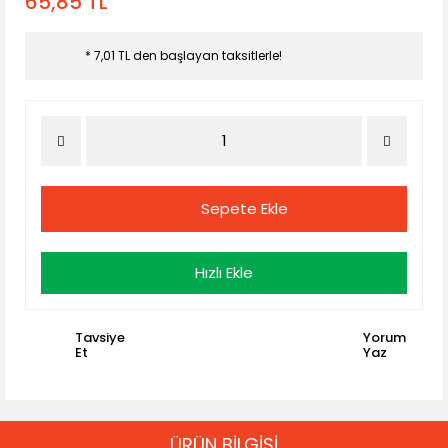
65,85 TL
* 7,01 TL den başlayan taksitlerle!
Sepete Ekle
Hızlı Ekle
Tavsiye
Yorum
Et
Yaz
ÜRÜN BİLGİSİ