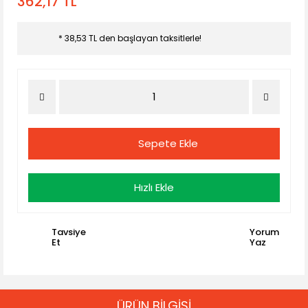
362,17 TL
* 38,53 TL den başlayan taksitlerle!
Sepete Ekle
Hızlı Ekle
Tavsiye
Yorum
Et
Yaz
ÜRÜN BİLGİSİ