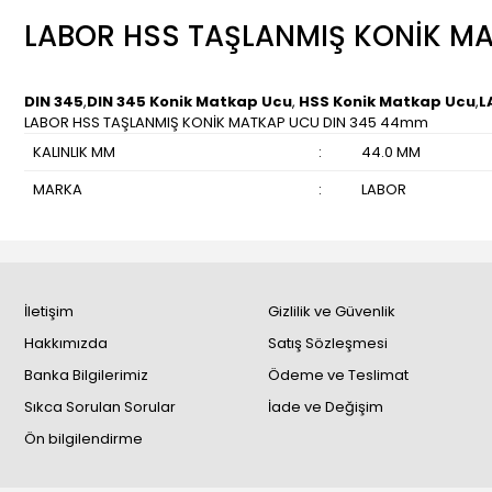
LABOR HSS TAŞLANMIŞ KONİK M
DIN 345
,
DIN 345 Konik Matkap Ucu
,
HSS Konik Matkap Ucu
,
L
LABOR HSS TAŞLANMIŞ KONİK MATKAP UCU DIN 345 44mm
KALINLIK MM
:
44.0 MM
MARKA
:
LABOR
İletişim
Gizlilik ve Güvenlik
Hakkımızda
Satış Sözleşmesi
Banka Bilgilerimiz
Ödeme ve Teslimat
Sıkca Sorulan Sorular
İade ve Değişim
Ön bilgilendirme