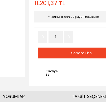
11.201,37 TL
* 1.191,83 TL den başlayan taksitlerle!
Sepete Ekle
Tavsiye
Et
YORUMLAR
TAKSİT SEÇENEKL