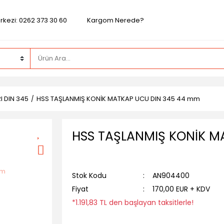
rkezi: 0262 373 30 60
Kargom Nerede?
 DIN 345
HSS TAŞLANMIŞ KONİK MATKAP UCU DIN 345 44 mm
HSS TAŞLANMIŞ KONİK M
Stok Kodu
AN904400
Fiyat
170,00 EUR + KDV
*1.191,83 TL den başlayan taksitlerle!