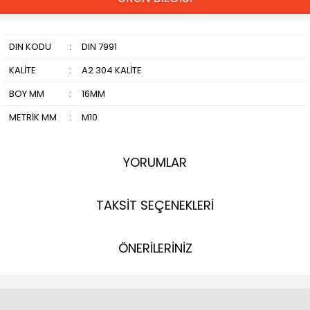
DIN KODU
:
DIN 7991
KALİTE
:
A2 304 KALİTE
BOY MM
:
16MM
METRİK MM
:
M10
YORUMLAR
TAKSİT SEÇENEKLERİ
ÖNERİLERİNİZ