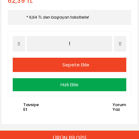
62,39 TL
* 6,64 TL den başlayan taksitlerle!
Sepete Ekle
Hızlı Ekle
Tavsiye
Yorum
Et
Yaz
ÜRÜN BİLGİSİ