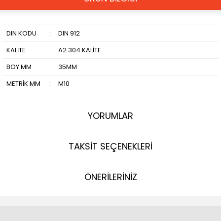
DIN KODU
:
DIN 912
KALİTE
:
A2 304 KALİTE
BOY MM
:
35MM
METRİK MM
:
M10
YORUMLAR
TAKSİT SEÇENEKLERİ
ÖNERİLERİNİZ