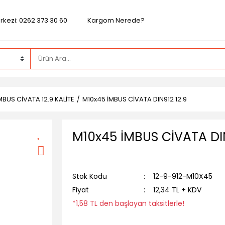
rkezi: 0262 373 30 60
Kargom Nerede?
MBUS CİVATA 12.9 KALİTE
M10x45 İMBUS CİVATA DIN912 12.9
M10x45 İMBUS CİVATA DIN
Stok Kodu
12-9-912-M10X45
Fiyat
12,34 TL + KDV
*1,58 TL den başlayan taksitlerle!