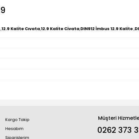
.9
,
12.9 Kalite Cıvata
,
12.9 Kalite Civata
,
DIN912 İmbus 12.9 Kalite
,
DI
Müşteri Hizmetle
Kargo Takip
0262 373 
Hesabım
Siparişlerim