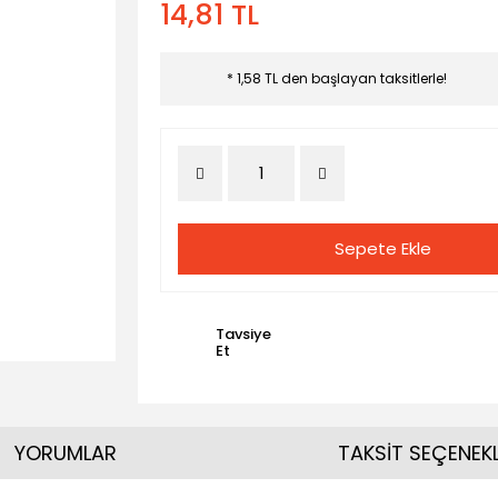
14,81 TL
* 1,58 TL den başlayan taksitlerle!
Sepete Ekle
Tavsiye
Et
YORUMLAR
TAKSİT SEÇENEKL