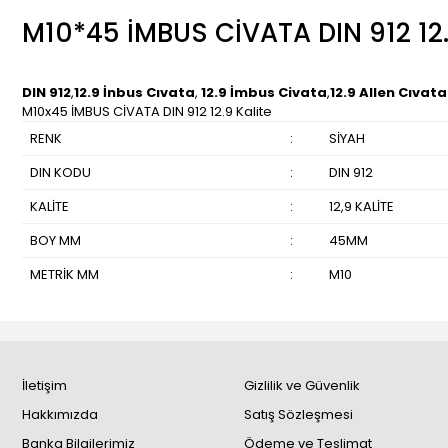
M10*45 İMBUS CİVATA DIN 912 12
DIN 912
,
12.9 İnbus Cıvata
,
12.9 İmbus Civata
,
12.9 Allen Cıvata
M10x45 İMBUS CİVATA DIN 912 12.9 Kalite
RENK
:
SİYAH
DIN KODU
:
DIN 912
KALİTE
:
12,9 KALİTE
BOY MM
:
45MM
METRİK MM
:
M10
İletişim
Gizlilik ve Güvenlik
Hakkımızda
Satış Sözleşmesi
Banka Bilgilerimiz
Ödeme ve Teslimat