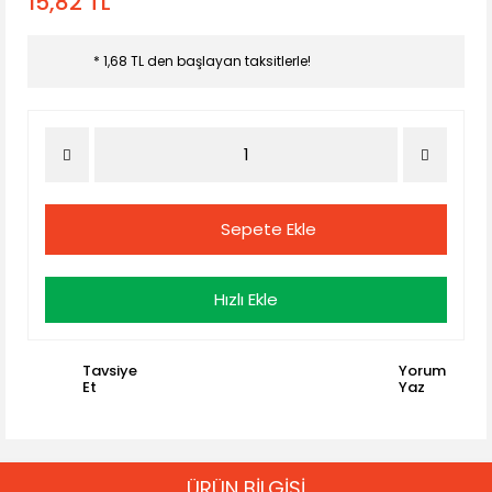
15,82 TL
* 1,68 TL den başlayan taksitlerle!
Sepete Ekle
Hızlı Ekle
Tavsiye
Yorum
Et
Yaz
ÜRÜN BİLGİSİ