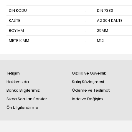
DIN KODU
:
DIN 7380
KALİTE
:
A2 304 KALİTE
BOY MM
:
25MM
METRİK MM
:
M12
İletişim
Gizlilik ve Güvenlik
Hakkımızda
Satış Sözleşmesi
Banka Bilgilerimiz
Ödeme ve Teslimat
Sıkca Sorulan Sorular
İade ve Değişim
Ön bilgilendirme