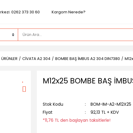
rkezi: 0262 373 30 60
Kargom Nerede?
Z ÜRÜNLER
CİVATA A2 304
BOMBE BAŞ İMBUS A2 304 DIN7380
M12
M12x25 BOMBE BAŞ İMBU
Stok Kodu
BOM-IM-A2-M12X25
Fiyat
92,13 TL + KDV
*11,76 TL den başlayan taksitlerle!