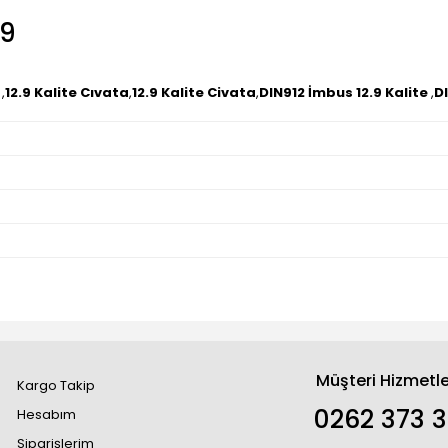
.9
,
12.9 Kalite Cıvata
,
12.9 Kalite Civata
,
DIN912 İmbus 12.9 Kalite
,
DI
Müşteri Hizmetle
Kargo Takip
0262 373 
Hesabım
Siparişlerim