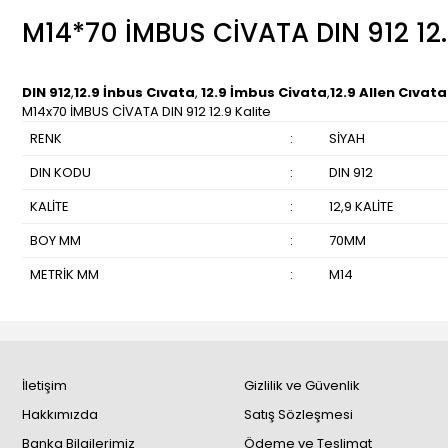
M14*70 İMBUS CİVATA DIN 912 12
DIN 912
,
12.9 İnbus Cıvata
,
12.9 İmbus Civata
,
12.9 Allen Cıvata
M14x70 İMBUS CİVATA DIN 912 12.9 Kalite
RENK
:
SİYAH
DIN KODU
:
DIN 912
KALİTE
:
12,9 KALİTE
BOY MM
:
70MM
METRİK MM
:
M14
İletişim
Gizlilik ve Güvenlik
Hakkımızda
Satış Sözleşmesi
Banka Bilgilerimiz
Ödeme ve Teslimat