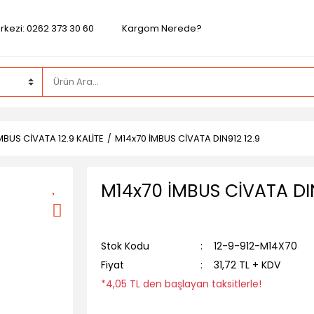
rkezi: 0262 373 30 60
Kargom Nerede?
MBUS CİVATA 12.9 KALİTE
M14x70 İMBUS CİVATA DIN912 12.9
M14x70 İMBUS CİVATA DIN
Stok Kodu
12-9-912-M14X70
Fiyat
31,72 TL + KDV
*4,05 TL den başlayan taksitlerle!