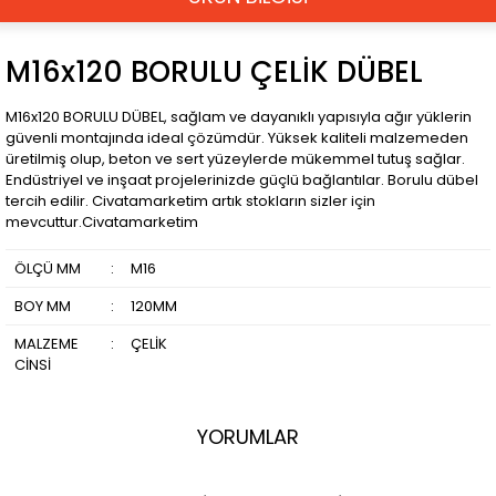
M16x120 BORULU ÇELİK DÜBEL
M16x120 BORULU DÜBEL, sağlam ve dayanıklı yapısıyla ağır yüklerin
güvenli montajında ideal çözümdür. Yüksek kaliteli malzemeden
üretilmiş olup, beton ve sert yüzeylerde mükemmel tutuş sağlar.
Endüstriyel ve inşaat projelerinizde güçlü bağlantılar. Borulu dübel
tercih edilir. Civatamarketim artık stokların sizler için
mevcuttur.Civatamarketim
ÖLÇÜ MM
:
M16
BOY MM
:
120MM
MALZEME
:
ÇELİK
CİNSİ
YORUMLAR