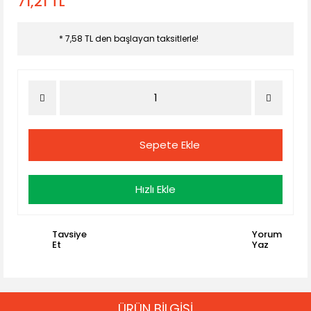
71,21 TL
* 7,58 TL den başlayan taksitlerle!
Sepete Ekle
Hızlı Ekle
Tavsiye
Yorum
Et
Yaz
ÜRÜN BİLGİSİ