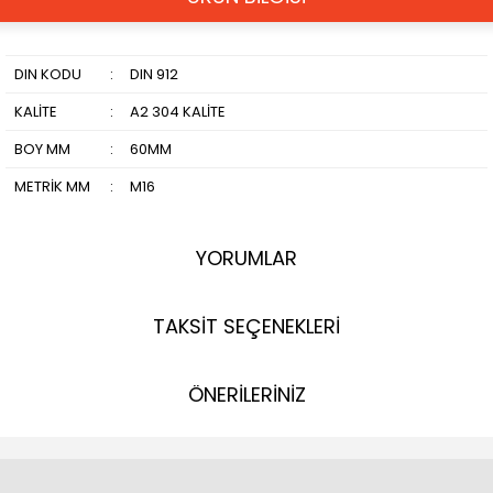
DIN KODU
:
DIN 912
KALİTE
:
A2 304 KALİTE
BOY MM
:
60MM
METRİK MM
:
M16
YORUMLAR
TAKSİT SEÇENEKLERİ
ÖNERİLERİNİZ