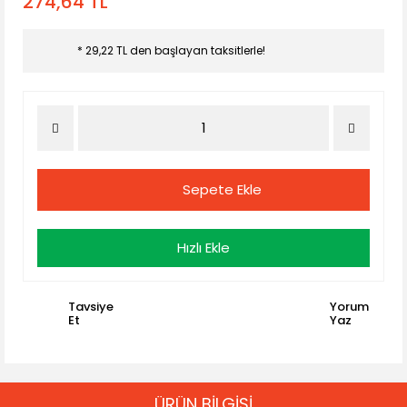
274,64 TL
* 29,22 TL den başlayan taksitlerle!
Sepete Ekle
Hızlı Ekle
Tavsiye
Yorum
Et
Yaz
ÜRÜN BİLGİSİ