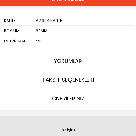
KALİTE
:
A2 304 KALİTE
BOY MM
:
60MM
METRİK MM
:
M16
YORUMLAR
TAKSİT SEÇENEKLERİ
ÖNERİLERİNİZ
İletişim