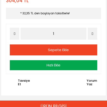
304,04 TL
* 32,35 TL den başlayan taksitlerle!
Sepete Ekle
Hızlı Ekle
Tavsiye
Yorum
Et
Yaz
ÜRÜN BİLGİSİ