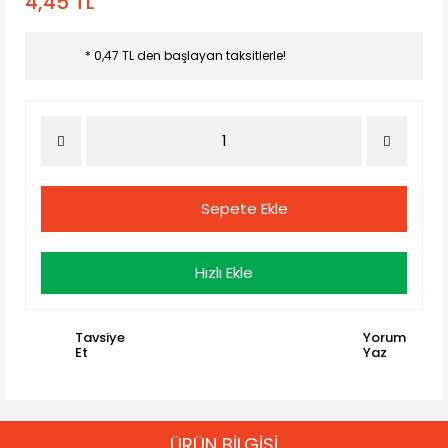
4,45 TL
* 0,47 TL den başlayan taksitlerle!
Sepete Ekle
Hızlı Ekle
Tavsiye
Yorum
Et
Yaz
ÜRÜN BİLGİSİ