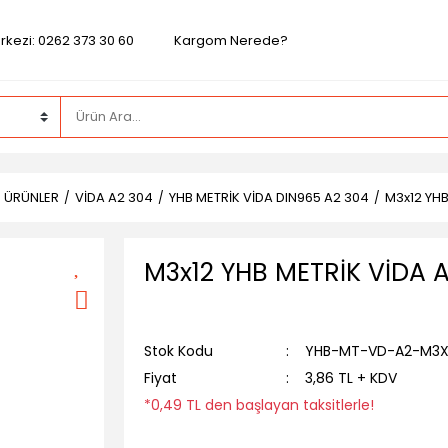
rkezi: 0262 373 30 60
Kargom Nerede?
Z ÜRÜNLER
VİDA A2 304
YHB METRİK VİDA DIN965 A2 304
M3x12 YHB
M3x12 YHB METRİK VİDA 
Stok Kodu
YHB-MT-VD-A2-M3X
Fiyat
3,86 TL + KDV
*0,49 TL den başlayan taksitlerle!