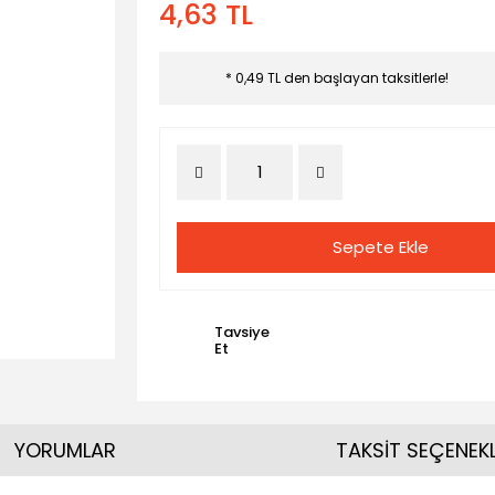
4,63 TL
* 0,49 TL den başlayan taksitlerle!
Sepete Ekle
Tavsiye
Et
YORUMLAR
TAKSİT SEÇENEKL