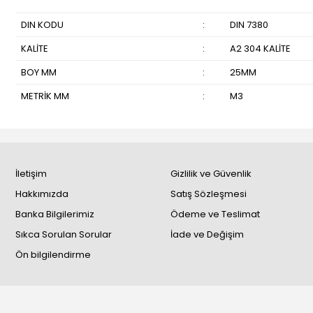
DIN KODU
:
DIN 7380
KALİTE
:
A2 304 KALİTE
BOY MM
:
25MM
METRİK MM
:
M3
İletişim
Gizlilik ve Güvenlik
Hakkımızda
Satış Sözleşmesi
Banka Bilgilerimiz
Ödeme ve Teslimat
Sıkca Sorulan Sorular
İade ve Değişim
Ön bilgilendirme