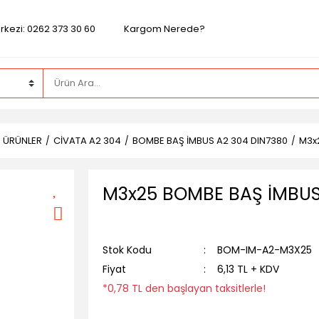
rkezi: 0262 373 30 60
Kargom Nerede?
Z ÜRÜNLER
CİVATA A2 304
BOMBE BAŞ İMBUS A2 304 DIN7380
M3x
M3x25 BOMBE BAŞ İMBUS
Stok Kodu
BOM-IM-A2-M3X25
Fiyat
6,13 TL + KDV
*0,78 TL den başlayan taksitlerle!