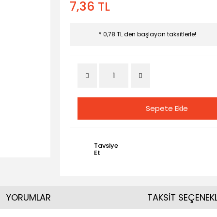
7,36 TL
* 0,78 TL den başlayan taksitlerle!
Sepete Ekle
Tavsiye
Et
YORUMLAR
TAKSİT SEÇENEKL