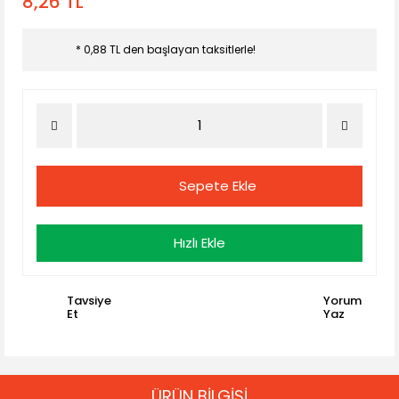
8,26 TL
* 0,88 TL den başlayan taksitlerle!
Sepete Ekle
Hızlı Ekle
Tavsiye
Yorum
Et
Yaz
ÜRÜN BİLGİSİ