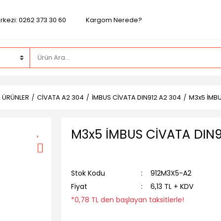
rkezi: 0262 373 30 60
Kargom Nerede?
Z ÜRÜNLER
CİVATA A2 304
İMBUS CİVATA DIN912 A2 304
M3x5 İMBU
M3x5 İMBUS CİVATA DIN9
Stok Kodu
912M3X5-A2
Fiyat
6,13 TL + KDV
*0,78 TL den başlayan taksitlerle!