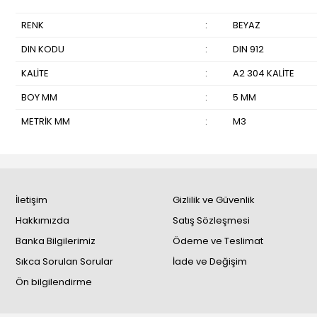
RENK
:
BEYAZ
DIN KODU
:
DIN 912
KALİTE
:
A2 304 KALİTE
BOY MM
:
5 MM
METRİK MM
:
M3
İletişim
Gizlilik ve Güvenlik
Hakkımızda
Satış Sözleşmesi
Banka Bilgilerimiz
Ödeme ve Teslimat
Sıkca Sorulan Sorular
İade ve Değişim
Ön bilgilendirme