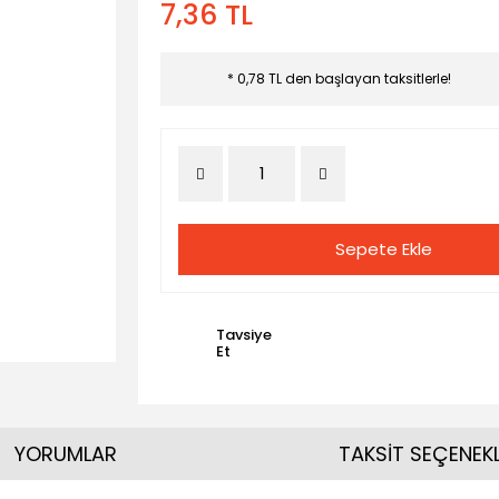
7,36 TL
* 0,78 TL den başlayan taksitlerle!
Sepete Ekle
Tavsiye
Et
YORUMLAR
TAKSİT SEÇENEKL