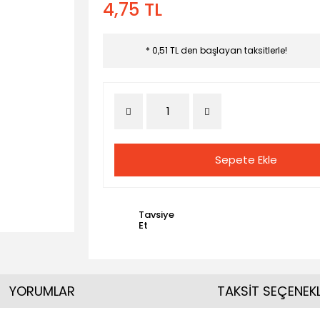
4,75 TL
* 0,51 TL den başlayan taksitlerle!
Sepete Ekle
Tavsiye
Et
YORUMLAR
TAKSİT SEÇENEKL