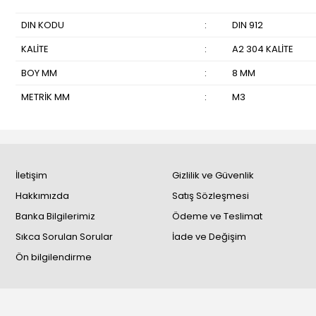
DIN KODU
:
DIN 912
KALİTE
:
A2 304 KALİTE
BOY MM
:
8 MM
METRİK MM
:
M3
İletişim
Gizlilik ve Güvenlik
Hakkımızda
Satış Sözleşmesi
Banka Bilgilerimiz
Ödeme ve Teslimat
Sıkca Sorulan Sorular
İade ve Değişim
Ön bilgilendirme