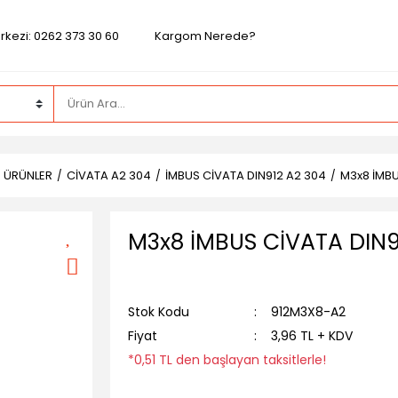
rkezi: 0262 373 30 60
Kargom Nerede?
Z ÜRÜNLER
CİVATA A2 304
İMBUS CİVATA DIN912 A2 304
M3x8 İMBU
M3x8 İMBUS CİVATA DIN9
Stok Kodu
912M3X8-A2
Fiyat
3,96 TL + KDV
*0,51 TL den başlayan taksitlerle!