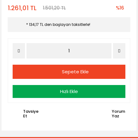
1.261,01 TL
1.501,20 TL
%16
* 134,17 TL den başlayan taksitlerle!
Sepete Ekle
Hızlı Ekle
Tavsiye
Yorum
Et
Yaz