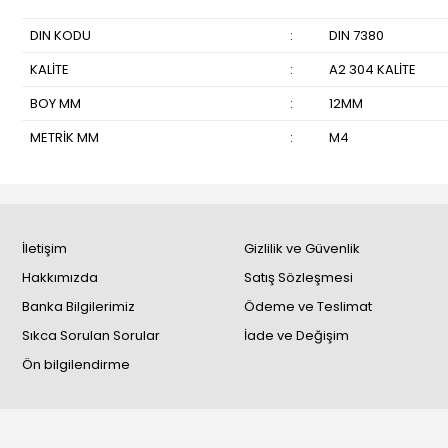
DIN KODU
:
DIN 7380
KALİTE
:
A2 304 KALİTE
BOY MM
:
12MM
METRİK MM
:
M4
İletişim
Gizlilik ve Güvenlik
Hakkımızda
Satış Sözleşmesi
Banka Bilgilerimiz
Ödeme ve Teslimat
Sıkca Sorulan Sorular
İade ve Değişim
Ön bilgilendirme