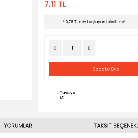
7,11 TL
* 0,76 TL den başlayan taksitlerle!
Sepete Ekle
Tavsiye
Et
YORUMLAR
TAKSİT SEÇENEKL